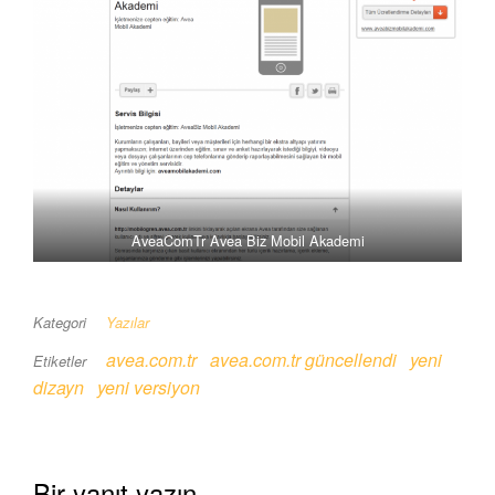
AveaComTr Avea Biz Mobil Akademi
Kategori
Yazılar
avea.com.tr
avea.com.tr güncellendi
yeni
Etiketler
dizayn
yeni versiyon
Bir yanıt yazın