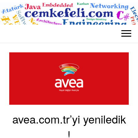
BLOG CEM
Teknolojik
KEFELI
avea.com.tr’yi yeniledik
!