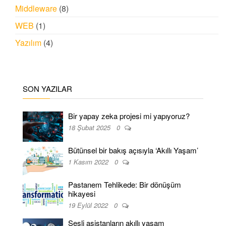
Middleware
(8)
WEB
(1)
Yazılım
(4)
SON YAZILAR
Bir yapay zeka projesi mi yapıyoruz?
18 Şubat 2025
0
Bütünsel bir bakış açısıyla ‘Akıllı Yaşam’
1 Kasım 2022
0
Pastanem Tehlikede: Bir dönüşüm
hikayesi
19 Eylül 2022
0
Sesli asistanların akıllı yaşam