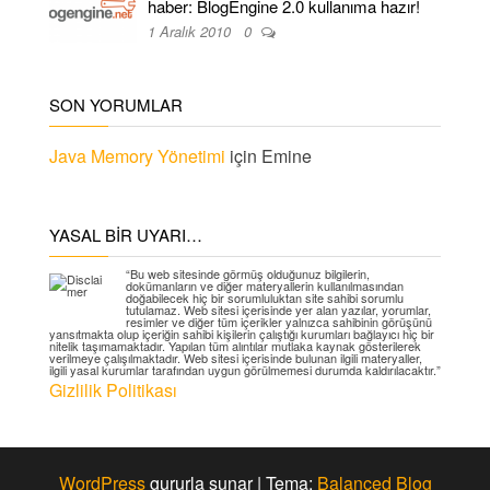
haber: BlogEngine 2.0 kullanıma hazır!
1 Aralık 2010
0
SON YORUMLAR
Java Memory Yönetimi
için
Emine
YASAL BIR UYARI…
“Bu web sitesinde görmüş olduğunuz bilgilerin,
dokümanların ve diğer materyallerin kullanılmasından
doğabilecek hiç bir sorumluluktan site sahibi sorumlu
tutulamaz. Web sitesi içerisinde yer alan yazılar, yorumlar,
resimler ve diğer tüm içerikler yalnızca sahibinin görüşünü
yansıtmakta olup içeriğin sahibi kişilerin çalıştığı kurumları bağlayıcı hiç bir
nitelik taşımamaktadır. Yapılan tüm alıntılar mutlaka kaynak gösterilerek
verilmeye çalışılmaktadır. Web sitesi içerisinde bulunan ilgili materyaller,
ilgili yasal kurumlar tarafından uygun görülmemesi durumda kaldırılacaktır.”
Gizlilik Politikası
WordPress
gururla sunar
|
Tema:
Balanced Blog