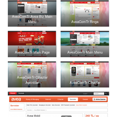
AveaComTr Avea Biz Main
Menu
AveaComTr Ringa
AveaComTr Main Page
AveaComTr Main Menu
AveaComTr Cihazlar
Ayrintilar
AveaComTr Cihazlar