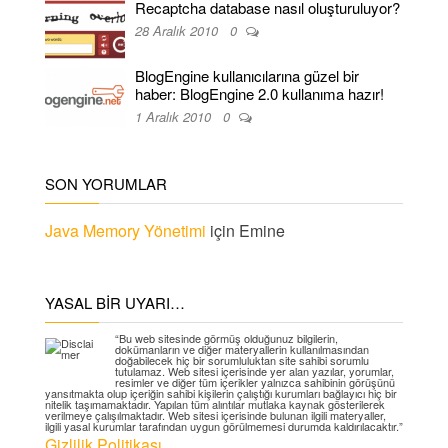
Recaptcha database nasıl oluşturuluyor?
28 Aralık 2010
0
BlogEngine kullanıcılarına güzel bir
haber: BlogEngine 2.0 kullanıma hazır!
1 Aralık 2010
0
SON YORUMLAR
Java Memory Yönetimi
için
Emine
YASAL BIR UYARI…
“Bu web sitesinde görmüş olduğunuz bilgilerin,
dokümanların ve diğer materyallerin kullanılmasından
doğabilecek hiç bir sorumluluktan site sahibi sorumlu
tutulamaz. Web sitesi içerisinde yer alan yazılar, yorumlar,
resimler ve diğer tüm içerikler yalnızca sahibinin görüşünü
yansıtmakta olup içeriğin sahibi kişilerin çalıştığı kurumları bağlayıcı hiç bir
nitelik taşımamaktadır. Yapılan tüm alıntılar mutlaka kaynak gösterilerek
verilmeye çalışılmaktadır. Web sitesi içerisinde bulunan ilgili materyaller,
ilgili yasal kurumlar tarafından uygun görülmemesi durumda kaldırılacaktır.”
Gizlilik Politikası