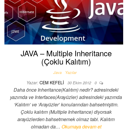
JAVA – Multiple Inheritance
(Çoklu Kalıtım)
Java
Yazılar
Yazar:
CEM KEFELI
30 Ekim 2012
0
Daha önce Inheritance(Kalıtım) nedir? adresindeki
yazımda ve Interfaces(Arayüzler) adresindeki yazımda
‘Kalıtım’ ve ‘Arayüzler’ konularından bahsetmiştim.
Çoklu kalıtım (Multiple Inheritance) diyorsak
arayüzlerden bahsetmemek olmaz tabi. Kalıtım
olmadan da…
Okumaya devam et