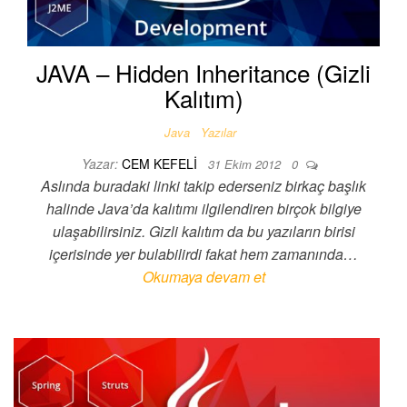
JAVA – Hidden Inheritance (Gizli
Kalıtım)
Java
Yazılar
Yazar:
CEM KEFELI
31 Ekim 2012
0
Aslında buradaki linki takip ederseniz birkaç başlık
halinde Java’da kalıtımı ilgilendiren birçok bilgiye
ulaşabilirsiniz. Gizli kalıtım da bu yazıların birisi
içerisinde yer bulabilirdi fakat hem zamanında…
Okumaya devam et