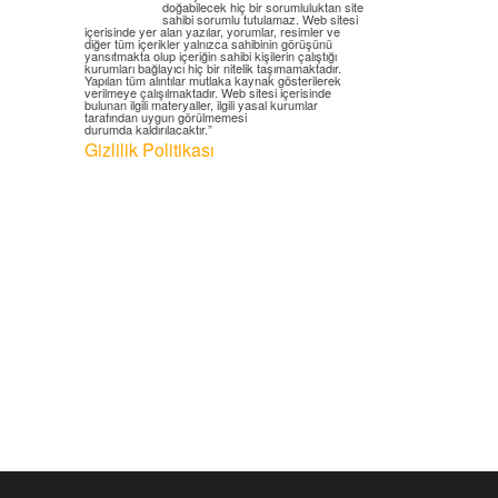
doğabilecek hiç bir sorumluluktan site
sahibi sorumlu tutulamaz. Web sitesi
içerisinde yer alan yazılar, yorumlar, resimler ve
diğer tüm içerikler yalnızca sahibinin görüşünü
yansıtmakta olup içeriğin sahibi kişilerin çalıştığı
kurumları bağlayıcı hiç bir nitelik taşımamaktadır.
Yapılan tüm alıntılar mutlaka kaynak gösterilerek
verilmeye çalışılmaktadır. Web sitesi içerisinde
bulunan ilgili materyaller, ilgili yasal kurumlar
tarafından uygun görülmemesi
durumda kaldırılacaktır.”
Gizlilik Politikası