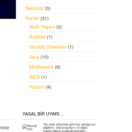
Teknoloji
(3)
Yazılar
(31)
Akıllı Yaşam
(2)
Android
(1)
Gömülü Sistemler
(1)
Java
(10)
Middleware
(8)
WEB
(1)
Yazılım
(4)
YASAL BIR UYARI…
“Bu web sitesinde görmüş olduğunuz
mine
bilgilerin, dokümanların ve diğer
materyallerin kullanılmasından