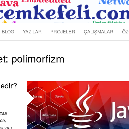
KEFELI
BLOG
YAZILAR
PROJELER
ÇALIŞMALAR
ÖZ
et:
polimorfizm
nedir?
azsa
nce)
 yazım