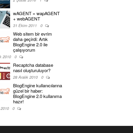
wAGENT = wapAGENT
+ webAGENT
31 Ekim 2011
0
Web sitem bir evrim
daha geçirdi: Artık
BlogEngine 2.0 ile
çalışıyorum
ık 2010
0
Recaptcha database
nasıl oluşturuluyor?
28 Aralık 2010
0
BlogEngine kullanıcılarına
güzel bir haber:
BlogEngine 2.0 kullanıma
hazır!
k 2010
0