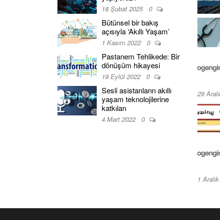
18 Şubat 2025
0
Bütünsel bir bakış
açısıyla ‘Akıllı Yaşam’
1 Kasım 2022
0
Pastanem Tehlikede: Bir
dönüşüm hikayesi
19 Eylül 2022
0
Sesli asistanların akıllı
29 Aral
yaşam teknolojilerine
katkıları
4 Mart 2022
0
1 Aralı