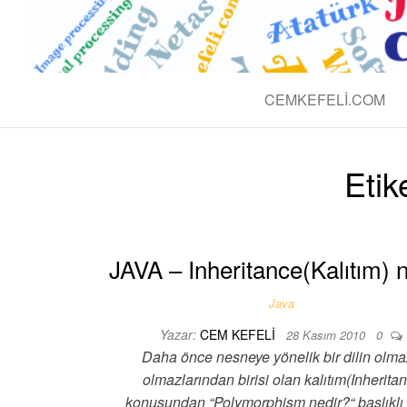
BLOG CEM 
Teknolojik
CEMKEFELI.COM
Etik
JAVA – Inheritance(Kalıtım) 
Java
Yazar:
CEM KEFELI
28 Kasım 2010
0
Daha önce nesneye yönelik bir dilin olm
olmazlarından birisi olan kalıtım(Inherita
konusundan “Polymorphism nedir?“ başlıklı