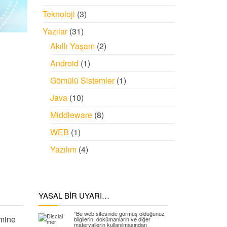
Teknoloji
(3)
Yazılar
(31)
Akıllı Yaşam
(2)
Android
(1)
Gömülü Sistemler
(1)
Java
(10)
Middleware
(8)
WEB
(1)
Yazılım
(4)
YASAL BIR UYARI…
“Bu web sitesinde görmüş olduğunuz
mine
bilgilerin, dokümanların ve diğer
materyallerin kullanılmasından