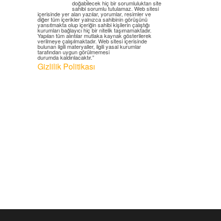
doğabilecek hiç bir sorumluluktan site
sahibi sorumlu tutulamaz. Web sitesi
içerisinde yer alan yazılar, yorumlar, resimler ve
diğer tüm içerikler yalnızca sahibinin görüşünü
yansıtmakta olup içeriğin sahibi kişilerin çalıştığı
kurumları bağlayıcı hiç bir nitelik taşımamaktadır.
Yapılan tüm alıntılar mutlaka kaynak gösterilerek
verilmeye çalışılmaktadır. Web sitesi içerisinde
bulunan ilgili materyaller, ilgili yasal kurumlar
tarafından uygun görülmemesi
durumda kaldırılacaktır.”
Gizlilik Politikası