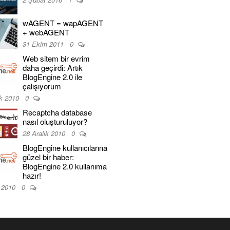
wAGENT = wapAGENT
+ webAGENT
31 Ekim 2011
0
Web sitem bir evrim
daha geçirdi: Artık
BlogEngine 2.0 ile
çalışıyorum
ık 2010
0
Recaptcha database
nasıl oluşturuluyor?
28 Aralık 2010
0
BlogEngine kullanıcılarına
güzel bir haber:
BlogEngine 2.0 kullanıma
hazır!
k 2010
0