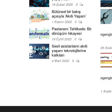
18 Şubat 2025
0
Bütünsel bir bakış
açısıyla ‘Akıllı Yaşam’
1 Kasım 2022
0
Pastanem Tehlikede: Bir
dönüşüm hikayesi
19 Eylül 2022
0
Sesli asistanların akıllı
29 Aral
yaşam teknolojilerine
katkıları
4 Mart 2022
0
1 Aralı