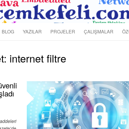
KEFELI
BLOG
YAZILAR
PROJELER
ÇALIŞMALAR
ÖZ
et:
internet filtre
üvenli
şladı
addeleri
azete’de