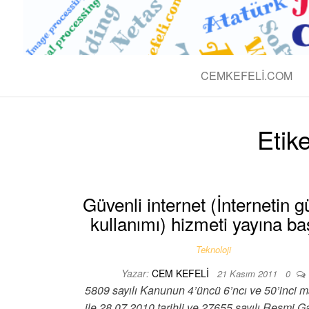
BLOG CEM 
Teknolojik
CEMKEFELI.COM
Etik
Güvenli internet (İnternetin g
kullanımı) hizmeti yayına ba
Teknoloji
Yazar:
CEM KEFELI
21 Kasım 2011
0
5809 sayılı Kanunun 4’üncü 6’ncı ve 50’inci m
ile 28.07.2010 tarihli ve 27655 sayılı Resmi G