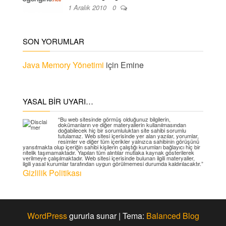
1 Aralık 2010
0
SON YORUMLAR
Java Memory Yönetimi
için
Emine
YASAL BIR UYARI…
“Bu web sitesinde görmüş olduğunuz bilgilerin,
dokümanların ve diğer materyallerin kullanılmasından
doğabilecek hiç bir sorumluluktan site sahibi sorumlu
tutulamaz. Web sitesi içerisinde yer alan yazılar, yorumlar,
resimler ve diğer tüm içerikler yalnızca sahibinin görüşünü
yansıtmakta olup içeriğin sahibi kişilerin çalıştığı kurumları bağlayıcı hiç bir
nitelik taşımamaktadır. Yapılan tüm alıntılar mutlaka kaynak gösterilerek
verilmeye çalışılmaktadır. Web sitesi içerisinde bulunan ilgili materyaller,
ilgili yasal kurumlar tarafından uygun görülmemesi durumda kaldırılacaktır.”
Gizlilik Politikası
WordPress
gururla sunar
|
Tema:
Balanced Blog