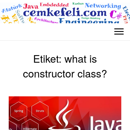
BLOG CEM
Teknolojik
KEFELI
Etiket:
what is
constructor class?