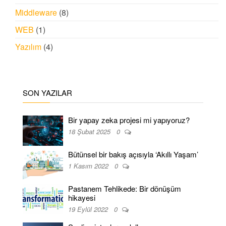
Middleware
(8)
WEB
(1)
Yazılım
(4)
SON YAZILAR
Bir yapay zeka projesi mi yapıyoruz?
18 Şubat 2025
0
Bütünsel bir bakış açısıyla ‘Akıllı Yaşam’
1 Kasım 2022
0
Pastanem Tehlikede: Bir dönüşüm
hikayesi
19 Eylül 2022
0