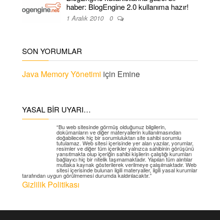
haber: BlogEngine 2.0 kullanıma hazır!
1 Aralık 2010
0
SON YORUMLAR
Java Memory Yönetimi
için
Emine
YASAL BIR UYARI…
“Bu web sitesinde görmüş olduğunuz bilgilerin,
dokümanların ve diğer materyallerin kullanılmasından
doğabilecek hiç bir sorumluluktan site sahibi sorumlu
tutulamaz. Web sitesi içerisinde yer alan yazılar, yorumlar,
resimler ve diğer tüm içerikler yalnızca sahibinin görüşünü
yansıtmakta olup içeriğin sahibi kişilerin çalıştığı kurumları
bağlayıcı hiç bir nitelik taşımamaktadır. Yapılan tüm alıntılar
mutlaka kaynak gösterilerek verilmeye çalışılmaktadır. Web
sitesi içerisinde bulunan ilgili materyaller, ilgili yasal kurumlar
tarafından uygun görülmemesi durumda kaldırılacaktır.”
Gizlilik Politikası