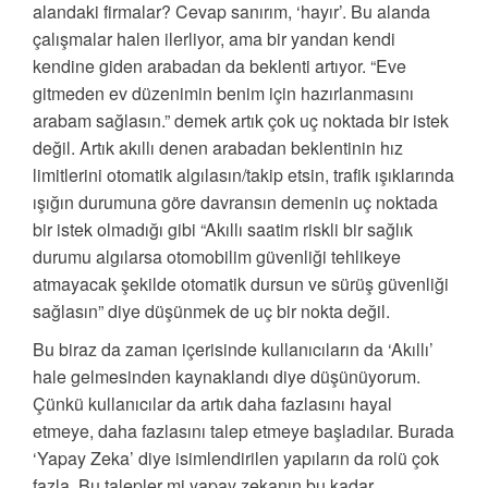
alandaki firmalar? Cevap sanırım, ‘hayır’. Bu alanda
çalışmalar halen ilerliyor, ama bir yandan kendi
kendine giden arabadan da beklenti artıyor. “Eve
gitmeden ev düzenimin benim için hazırlanmasını
arabam sağlasın.” demek artık çok uç noktada bir istek
değil. Artık akıllı denen arabadan beklentinin hız
limitlerini otomatik algılasın/takip etsin, trafik ışıklarında
ışığın durumuna göre davransın demenin uç noktada
bir istek olmadığı gibi “Akıllı saatim riskli bir sağlık
durumu algılarsa otomobilim güvenliği tehlikeye
atmayacak şekilde otomatik dursun ve sürüş güvenliği
sağlasın” diye düşünmek de uç bir nokta değil.
Bu biraz da zaman içerisinde kullanıcıların da ‘Akıllı’
hale gelmesinden kaynaklandı diye düşünüyorum.
Çünkü kullanıcılar da artık daha fazlasını hayal
etmeye, daha fazlasını talep etmeye başladılar. Burada
‘Yapay Zeka’ diye isimlendirilen yapıların da rolü çok
fazla. Bu talepler mi yapay zekanın bu kadar