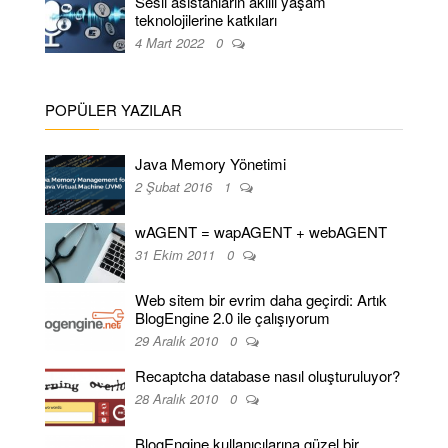
Sesli asistanların akıllı yaşam
teknolojilerine katkıları
4 Mart 2022
0
POPÜLER YAZILAR
Java Memory Yönetimi
2 Şubat 2016
1
wAGENT = wapAGENT + webAGENT
31 Ekim 2011
0
Web sitem bir evrim daha geçirdi: Artık
BlogEngine 2.0 ile çalışıyorum
29 Aralık 2010
0
Recaptcha database nasıl oluşturuluyor?
28 Aralık 2010
0
BlogEngine kullanıcılarına güzel bir