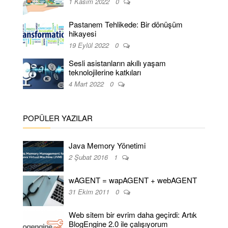
1 Kasım 2022
0
Pastanem Tehlikede: Bir dönüşüm
hikayesi
19 Eylül 2022
0
Sesli asistanların akıllı yaşam
teknolojilerine katkıları
4 Mart 2022
0
POPÜLER YAZILAR
Java Memory Yönetimi
2 Şubat 2016
1
wAGENT = wapAGENT + webAGENT
31 Ekim 2011
0
Web sitem bir evrim daha geçirdi: Artık
BlogEngine 2.0 ile çalışıyorum