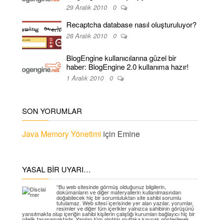
29 Aralık 2010
0
Recaptcha database nasıl oluşturuluyor?
28 Aralık 2010
0
BlogEngine kullanıcılarına güzel bir
haber: BlogEngine 2.0 kullanıma hazır!
1 Aralık 2010
0
SON YORUMLAR
Java Memory Yönetimi
için
Emine
YASAL BIR UYARI…
“Bu web sitesinde görmüş olduğunuz bilgilerin,
dokümanların ve diğer materyallerin kullanılmasından
doğabilecek hiç bir sorumluluktan site sahibi sorumlu
tutulamaz. Web sitesi içerisinde yer alan yazılar, yorumlar,
resimler ve diğer tüm içerikler yalnızca sahibinin görüşünü
yansıtmakta olup içeriğin sahibi kişilerin çalıştığı kurumları bağlayıcı hiç bir
nitelik taşımamaktadır. Yapılan tüm alıntılar mutlaka kaynak gösterilerek