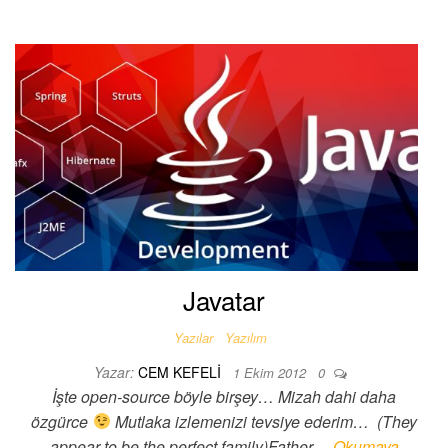
Javatar
Yazılar
Yazılım
Yazar:
CEM KEFELI
1 Ekim 2012
0
İşte open-source böyle birşey… Mizah dahi daha
özgürce
Mutlaka izlemenizi tevsiye ederim… (They
appear to be the perfect family)Father…
Okumaya