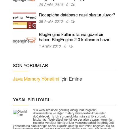
29 Aralık 2010
0
Recaptcha database nasıl oluşturuluyor?
28 Aralık 2010
0
BlogEngine kullanıcılarına güzel bir
haber: BlogEngine 2.0 kullanıma hazır!
1 Aralık 2010
0
SON YORUMLAR
Java Memory Yönetimi
için
Emine
YASAL BIR UYARI…
“Bu web sitesinde görmüş olduğunuz bilgilerin,
dokümanların ve diğer materyallerin kullanılmasından
doğabilecek hiç bir sorumluluktan site sahibi sorumlu
tutulamaz. Web sitesi içerisinde yer alan yazılar, yorumlar,
resimler ve diğer tüm içerikler yalnızca sahibinin görüşünü
yansıtmakta olup içeriğin sahibi kişilerin çalıştığı kurumları bağlayıcı hiç bir
nitelik taşımamaktadır. Yapılan tüm alıntılar mutlaka kaynak gösterilerek