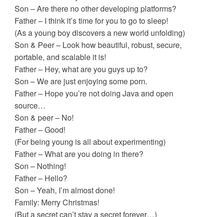
Son – Are there no other developing platforms?
Father – I think it’s time for you to go to sleep!
(As a young boy discovers a new world unfolding)
Son & Peer – Look how beautiful, robust, secure,
portable, and scalable it is!
Father – Hey, what are you guys up to?
Son – We are just enjoying some porn.
Father – Hope you’re not doing Java and open
source…
Son & peer – No!
Father – Good!
(For being young is all about experimenting)
Father – What are you doing in there?
Son – Nothing!
Father – Hello?
Son – Yeah, I’m almost done!
Family: Merry Christmas!
(But a secret can’t stay a secret forever…)