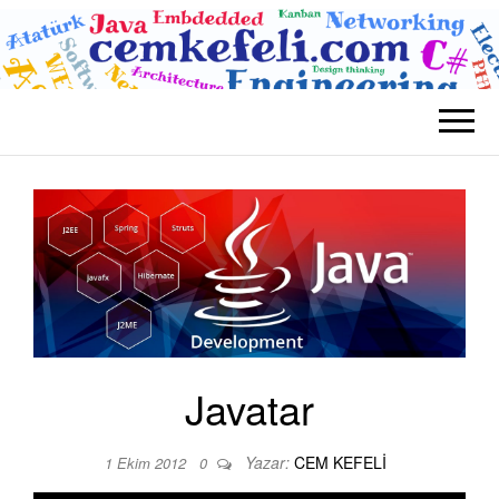
BLOG CEM
Teknolojik
KEFELI
Javatar
Yazar:
CEM KEFELI
1 Ekim 2012
0