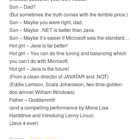
Son – Dad?
(But sometimes the truth comes with the terrible price.)
Son – Maybe you were right, dad.
Son – Maybe . NET is better than Java.
Son – Maybe it’s easier if Microsoft sets the standard…
Hot girl – Java is far better!
Hot girl – You can do fine tuning and balancing which
you can’t do with Microsoft.
Hot girl – Java is the future!
(From a clean director of JAVATAR and .NOT)
(Eddie Larrison, Scala Johansson, two-time-golden-
doo winner William Windows)
Father – Goddammit!
(and a compelling performance by Mona Lisa
Harddrive and introduing Lenny Linux)
(Java 4-ever)
Kategori
Yazılar
Yazılım