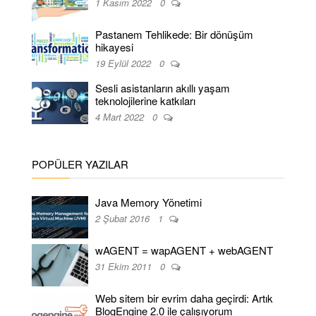
1 Kasım 2022
0
Pastanem Tehlikede: Bir dönüşüm
hikayesi
19 Eylül 2022
0
Sesli asistanların akıllı yaşam
teknolojilerine katkıları
4 Mart 2022
0
POPÜLER YAZILAR
Java Memory Yönetimi
2 Şubat 2016
1
wAGENT = wapAGENT + webAGENT
31 Ekim 2011
0
Web sitem bir evrim daha geçirdi: Artık
BlogEngine 2.0 ile çalışıyorum