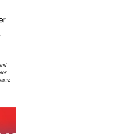
er
r
nıf
ler
sanız