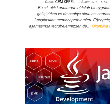
Yazar:
CEM KEFELI
2 Şubat 2016
1
En sıkıntılı konulardan birisidir bir uygula
geliştirirken ve de canlıya alınması sonra
karışılaşılan memory problemleri. Eğer geli
aşamasında tecrübelerinizden de…
Okumaya 