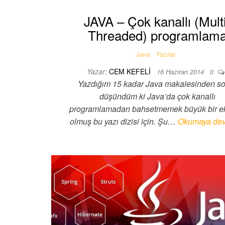
JAVA – Çok kanallı (Mult
Threaded) programlam
Java
Yazılar
Yazar:
CEM KEFELI
16 Haziran 2014
0
Yazdığım 15 kadar Java makalesinden s
düşündüm ki Java’da çok kanallı
programlamadan bahsetmemek büyük bir ek
olmuş bu yazı dizisi için. Şu…
Okumaya dev