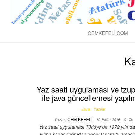
BLOG CEM 
Teknolojik
CEMKEFELI.COM
Ka
Yaz saati uygulaması ve tzu
ile java güncellemesi yapıl
Java
Yazılar
Yazar:
CEM KEFELI
10 Ekim 2016
0
Yaz saati uygulaması Türkiye’de 1972 yılınd
yılına kadar doğrudan enerji tasarrufu amaçlı