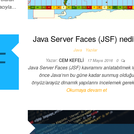
macıyla…
Java Server Faces (JSF) nedi
Java
Yazılar
Yazar:
CEM KEFELI
17 Mayıs 2016
0
Java Server Faces (JSF) kavramını anlatabilmek iç
önce Java’nın bu güne kadar sunmuş olduğ
önyüz/arayüz dinamik yapılarını incelemek gere
Okumaya devam et