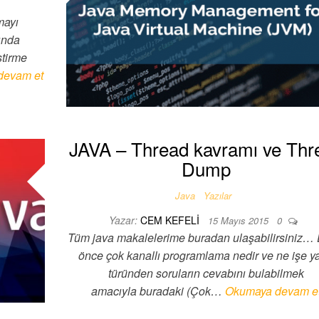
mayı
sında
ştirme
devam et
JAVA – Thread kavramı ve Thr
Dump
Java
Yazılar
Yazar:
CEM KEFELI
15 Mayıs 2015
0
Tüm java makalelerime buradan ulaşabilirsiniz…
önce çok kanallı programlama nedir ve ne işe y
türünden soruların cevabını bulabilmek
amacıyla buradaki (Çok…
Okumaya devam e