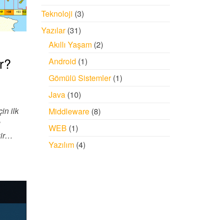
Teknoloji
(3)
Yazılar
(31)
Akıllı Yaşam
(2)
r?
Android
(1)
Gömülü Sistemler
(1)
Java
(10)
in ilk
Middleware
(8)
u
WEB
(1)
kir…
Yazılım
(4)