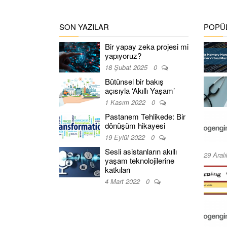
SON YAZILAR
POPÜL
Bir yapay zeka projesi mi
yapıyoruz?
18 Şubat 2025
0
Bütünsel bir bakış
açısıyla ‘Akıllı Yaşam’
1 Kasım 2022
0
Pastanem Tehlikede: Bir
dönüşüm hikayesi
19 Eylül 2022
0
Sesli asistanların akıllı
29 Aral
yaşam teknolojilerine
katkıları
4 Mart 2022
0