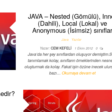
JAVA – Nested (Gömülü), Inn
(Dahili), Local (Lokal) ve
Anonymous (İsimsiz) sınıfla
Java
Yazılar
Yazar:
CEM KEFELI
1 Ekim 2012
0
Java’da her şey sınıflardan oluşuyor demiştim.Sı
tanımlamak kolay, sınıfların örneklerinden nesne
oluşturmak da kolay. Fakat işin özüne inecek ulur
bazı…
Okumaya devam et
nedir?