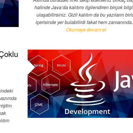
halinde Java’da kalıtımı ilgilendiren birçok bilg
ulaşabilirsiniz. Gizli kalıtım da bu yazıların biri
içerisinde yer bulabilirdi fakat hem zamanınd
Okumaya devam et
(Çoklu
sindeki
 yazımda
miştim.
sak
lıtım