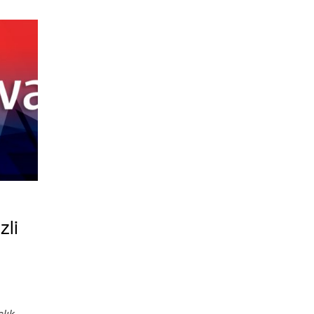
zli
lık