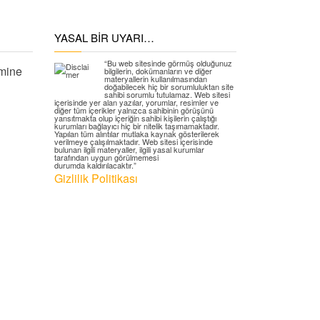
YASAL BIR UYARI…
“Bu web sitesinde görmüş olduğunuz
mine
bilgilerin, dokümanların ve diğer
materyallerin kullanılmasından
doğabilecek hiç bir sorumluluktan site
sahibi sorumlu tutulamaz. Web sitesi
içerisinde yer alan yazılar, yorumlar, resimler ve
diğer tüm içerikler yalnızca sahibinin görüşünü
yansıtmakta olup içeriğin sahibi kişilerin çalıştığı
kurumları bağlayıcı hiç bir nitelik taşımamaktadır.
Yapılan tüm alıntılar mutlaka kaynak gösterilerek
verilmeye çalışılmaktadır. Web sitesi içerisinde
bulunan ilgili materyaller, ilgili yasal kurumlar
tarafından uygun görülmemesi
durumda kaldırılacaktır.”
Gizlilik Politikası