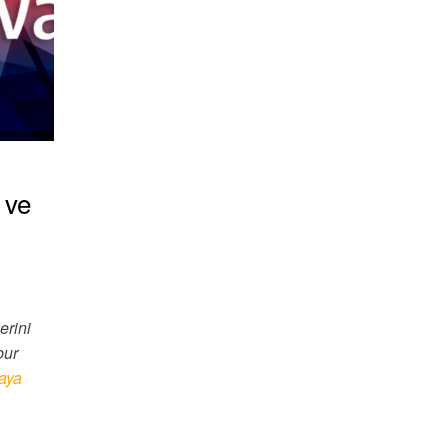
 ve
erini
bur
aya