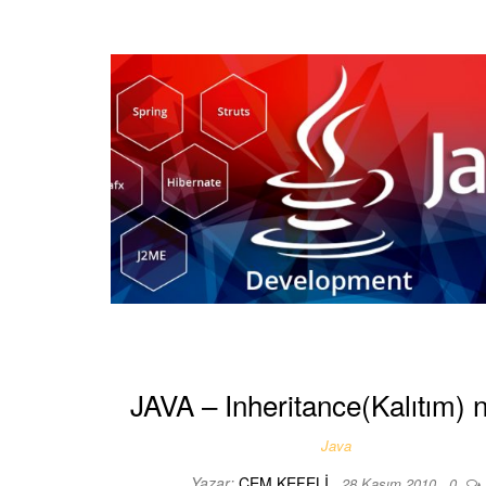
JAVA – Inheritance(Kalıtım) 
Java
Yazar:
CEM KEFELI
28 Kasım 2010
0