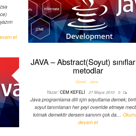
azsa
nce)
 yazım
evam et
JAVA – Abstract(Soyut) sınıflar
metodlar
Genel
Java
Yazar:
CEM KEFELI
27 Mayıs 2010
0
Java programlama dili için soyutlama demek; biril
soyut tanımlanan her şeyi override etmeye mec
kılmak demektir dersem sanırım çok da…
Okum
devam et