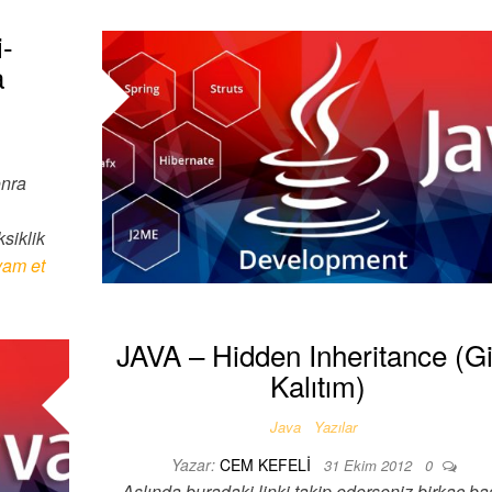
i-
a
onra
siklik
am et
JAVA – Hidden Inheritance (Gi
Kalıtım)
Java
Yazılar
Yazar:
CEM KEFELI
31 Ekim 2012
0
Aslında buradaki linki takip ederseniz birkaç baş