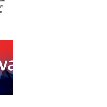
iye
si
a…