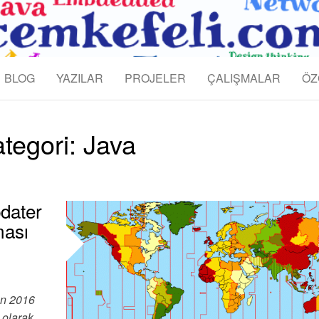
KEFELI
BLOG
YAZILAR
PROJELER
ÇALIŞMALAR
ÖZ
tegori:
Java
pdater
ması
an 2016
 olarak