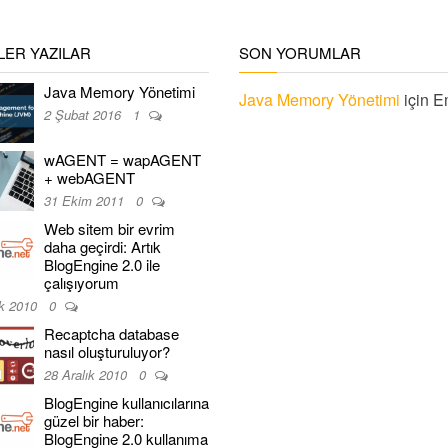
ER YAZILAR
SON YORUMLAR
Java Memory Yönetimi
Java Memory Yönetimi
için
E
2 Şubat 2016
1
wAGENT = wapAGENT
+ webAGENT
31 Ekim 2011
0
Web sitem bir evrim
daha geçirdi: Artık
BlogEngine 2.0 ile
çalışıyorum
ık 2010
0
Recaptcha database
nasıl oluşturuluyor?
28 Aralık 2010
0
BlogEngine kullanıcılarına
güzel bir haber:
BlogEngine 2.0 kullanıma