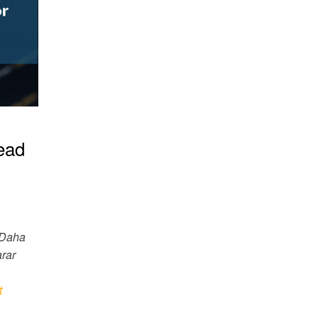
ead
 Daha
arar
t