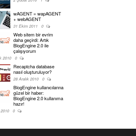
wAGENT = wapAGENT
+ webAGENT
31 Ekim 2011
0
Web sitem bir evrim
daha geçirdi: Artık
BlogEngine 2.0 ile
çalışıyorum
ık 2010
0
Recaptcha database
nasıl oluşturuluyor?
28 Aralık 2010
0
BlogEngine kullanıcılarına
güzel bir haber:
BlogEngine 2.0 kullanıma
hazır!
k 2010
0