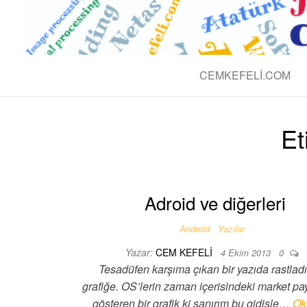
BLOG CEM 
Teknolojik
CEMKEFELI.COM
Et
Adroid ve diğerleri
Android
Yazılar
Yazar:
CEM KEFELI
4 Ekim 2013
0
Tesadüfen karşıma çıkan bir yazıda rastlad
grafiğe. OS’lerin zaman içerisindeki market pa
gösteren bir grafik ki sanırım bu gidişle…
Ok