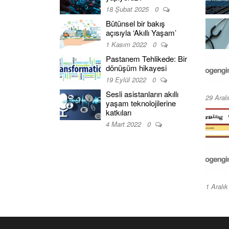
18 Şubat 2025
0
Bütünsel bir bakış
açısıyla ‘Akıllı Yaşam’
1 Kasım 2022
0
Pastanem Tehlikede: Bir
dönüşüm hikayesi
19 Eylül 2022
0
Sesli asistanların akıllı
29 Aral
yaşam teknolojilerine
katkıları
4 Mart 2022
0
1 Aralı