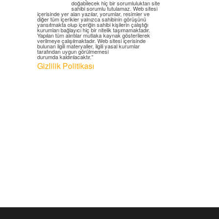
doğabilecek hiç bir sorumluluktan site
sahibi sorumlu tutulamaz. Web sitesi
içerisinde yer alan yazılar, yorumlar, resimler ve
diğer tüm içerikler yalnızca sahibinin görüşünü
yansıtmakta olup içeriğin sahibi kişilerin çalıştığı
kurumları bağlayıcı hiç bir nitelik taşımamaktadır.
Yapılan tüm alıntılar mutlaka kaynak gösterilerek
verilmeye çalışılmaktadır. Web sitesi içerisinde
bulunan ilgili materyaller, ilgili yasal kurumlar
tarafından uygun görülmemesi
durumda kaldırılacaktır.”
Gizlilik Politikası