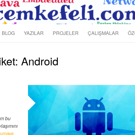
KEFELI
BLOG
YAZILAR
PROJELER
ÇALIŞMALAR
ÖZ
iket:
Android
ım bu
ylaşımını
umaya