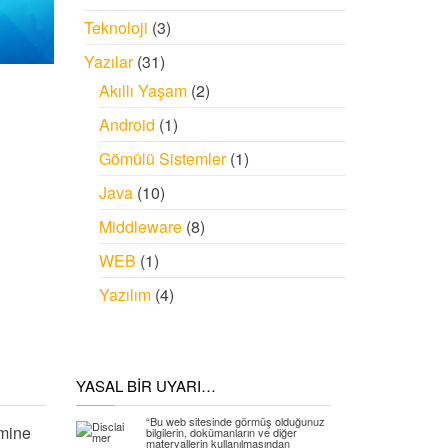
Teknoloji
(3)
Yazılar
(31)
Akıllı Yaşam
(2)
Android
(1)
Gömülü Sistemler
(1)
Java
(10)
Middleware
(8)
WEB
(1)
Yazılım
(4)
YASAL BIR UYARI…
“Bu web sitesinde görmüş olduğunuz
mine
bilgilerin, dokümanların ve diğer
materyallerin kullanılmasından