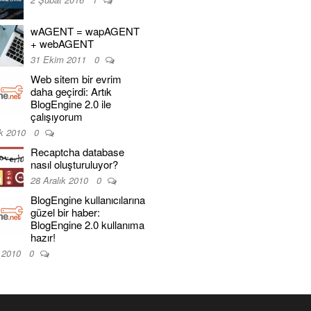
wAGENT = wapAGENT
+ webAGENT
31 Ekim 2011
0
Web sitem bir evrim
daha geçirdi: Artık
BlogEngine 2.0 ile
çalışıyorum
ık 2010
0
Recaptcha database
nasıl oluşturuluyor?
28 Aralık 2010
0
BlogEngine kullanıcılarına
güzel bir haber:
BlogEngine 2.0 kullanıma
hazır!
k 2010
0