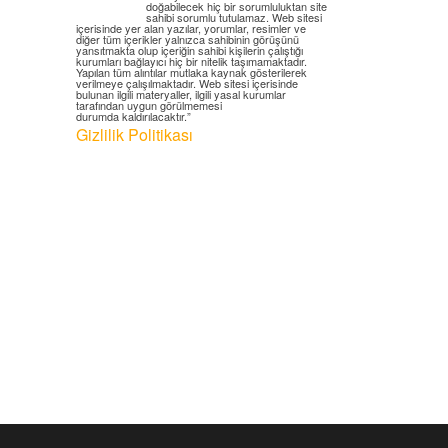
doğabilecek hiç bir sorumluluktan site
sahibi sorumlu tutulamaz. Web sitesi
içerisinde yer alan yazılar, yorumlar, resimler ve
diğer tüm içerikler yalnızca sahibinin görüşünü
yansıtmakta olup içeriğin sahibi kişilerin çalıştığı
kurumları bağlayıcı hiç bir nitelik taşımamaktadır.
Yapılan tüm alıntılar mutlaka kaynak gösterilerek
verilmeye çalışılmaktadır. Web sitesi içerisinde
bulunan ilgili materyaller, ilgili yasal kurumlar
tarafından uygun görülmemesi
durumda kaldırılacaktır.”
Gizlilik Politikası