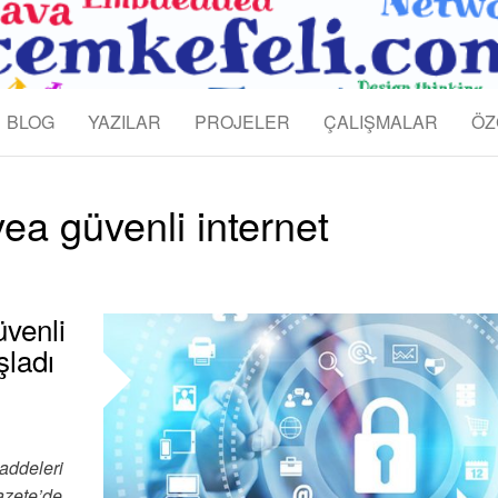
KEFELI
BLOG
YAZILAR
PROJELER
ÇALIŞMALAR
ÖZ
ea güvenli internet
üvenli
şladı
addeleri
azete’de