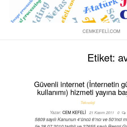
BLOG CEM 
Teknolojik
CEMKEFELI.COM
Etiket:
av
Güvenli internet (İnternetin g
kullanımı) hizmeti yayına ba
Teknoloji
Yazar:
CEM KEFELI
21 Kasım 2011
0
5809 sayılı Kanunun 4’üncü 6’ncı ve 50’inci m
ile 28.07.2010 tarihli ve 27655 sayılı Resmi G