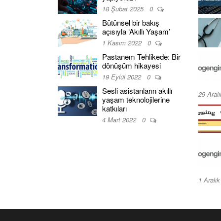
18 Şubat 2025
0
Bütünsel bir bakış
açısıyla ‘Akıllı Yaşam’
1 Kasım 2022
0
Pastanem Tehlikede: Bir
dönüşüm hikayesi
19 Eylül 2022
0
Sesli asistanların akıllı
29 Aral
yaşam teknolojilerine
katkıları
4 Mart 2022
0
1 Aralı