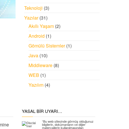
Teknoloji
(3)
Yazılar
(31)
Akıllı Yaşam
(2)
Android
(1)
Gömülü Sistemler
(1)
Java
(10)
Middleware
(8)
WEB
(1)
Yazılım
(4)
YASAL BIR UYARI…
“Bu web sitesinde görmüş olduğunuz
mine
bilgilerin, dokümanların ve diğer
materyallerin kullanılmasından