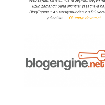
Web sayfam bir evrim daha geçirdi.. Geçen ha
uzun zamandır bana sıkıntılar yaşatmaya ba
BlogEngine 1.4.5 versiyonundan 2.0 RC ver
yükselttim.…
Okumaya devam et