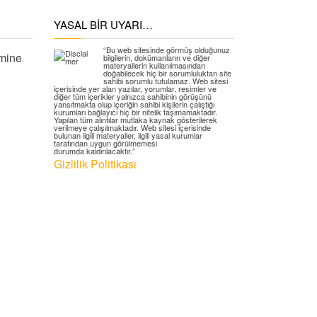
YASAL BIR UYARI…
“Bu web sitesinde görmüş olduğunuz
mine
bilgilerin, dokümanların ve diğer
materyallerin kullanılmasından
doğabilecek hiç bir sorumluluktan site
sahibi sorumlu tutulamaz. Web sitesi
içerisinde yer alan yazılar, yorumlar, resimler ve
diğer tüm içerikler yalnızca sahibinin görüşünü
yansıtmakta olup içeriğin sahibi kişilerin çalıştığı
kurumları bağlayıcı hiç bir nitelik taşımamaktadır.
Yapılan tüm alıntılar mutlaka kaynak gösterilerek
verilmeye çalışılmaktadır. Web sitesi içerisinde
bulunan ilgili materyaller, ilgili yasal kurumlar
tarafından uygun görülmemesi
durumda kaldırılacaktır.”
Gizlilik Politikası