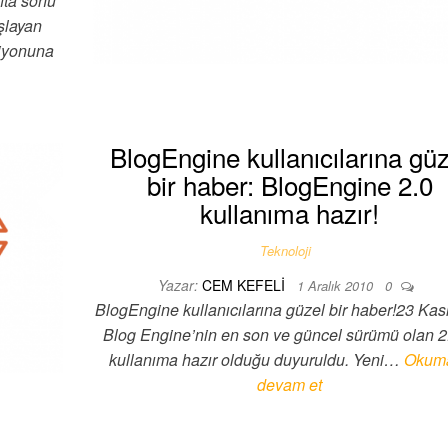
fta sonu
şlayan
siyonuna
BlogEngine kullanıcılarına güz
bir haber: BlogEngine 2.0
kullanıma hazır!
Teknoloji
Yazar:
CEM KEFELI
1 Aralık 2010
0
BlogEngine kullanıcılarına güzel bir haber!23 Ka
Blog Engine’nin en son ve güncel sürümü olan 2.
kullanıma hazır olduğu duyuruldu. Yeni…
Okum
devam et