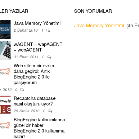
ER YAZILAR
SON YORUMLAR
Java Memory Yönetimi
Java Memory Yönetimi
için
E
2 Şubat 2016
1
wAGENT = wapAGENT
+ webAGENT
31 Ekim 2011
0
Web sitem bir evrim
daha geçirdi: Artık
BlogEngine 2.0 ile
çalışıyorum
ık 2010
0
Recaptcha database
nasıl oluşturuluyor?
28 Aralık 2010
0
BlogEngine kullanıcılarına
güzel bir haber:
BlogEngine 2.0 kullanıma
hazır!