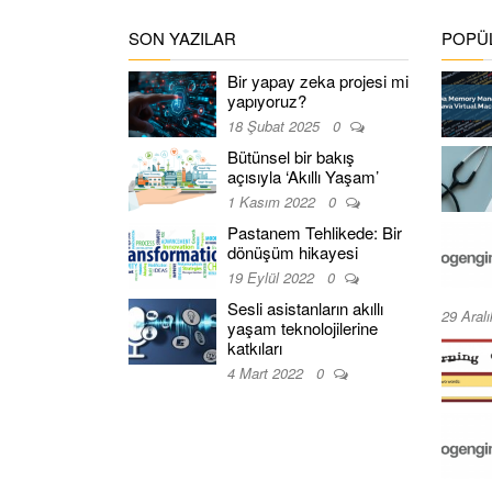
SON YAZILAR
POPÜL
Bir yapay zeka projesi mi
yapıyoruz?
18 Şubat 2025
0
Bütünsel bir bakış
açısıyla ‘Akıllı Yaşam’
1 Kasım 2022
0
Pastanem Tehlikede: Bir
dönüşüm hikayesi
19 Eylül 2022
0
Sesli asistanların akıllı
29 Aral
yaşam teknolojilerine
katkıları
4 Mart 2022
0