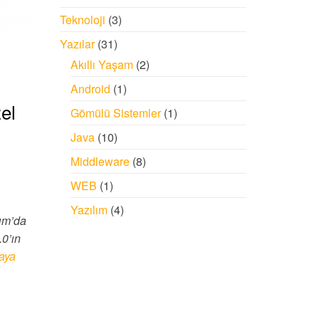
Teknoloji
(3)
Yazılar
(31)
Akıllı Yaşam
(2)
Android
(1)
el
Gömülü Sistemler
(1)
Java
(10)
Middleware
(8)
WEB
(1)
Yazılım
(4)
sım’da
0’ın
aya