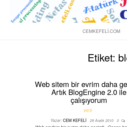
BLOG CEM 
Teknolojik
CEMKEFELI.COM
Etiket:
b
Web sitem bir evrim daha geç
Artık BlogEngine 2.0 ile
çalışıyorum
WEB
Yazar:
CEM KEFELI
29 Aralık 2010
0