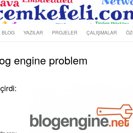
KEFELI
BLOG
YAZILAR
PROJELER
ÇALIŞMALAR
ÖZ
log engine problem
irdi: