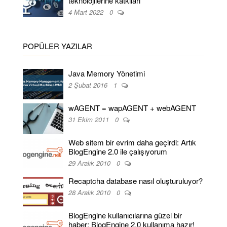
teknolojilerine katkıları
4 Mart 2022
0
POPÜLER YAZILAR
Java Memory Yönetimi
2 Şubat 2016
1
wAGENT = wapAGENT + webAGENT
31 Ekim 2011
0
Web sitem bir evrim daha geçirdi: Artık
BlogEngine 2.0 ile çalışıyorum
29 Aralık 2010
0
Recaptcha database nasıl oluşturuluyor?
28 Aralık 2010
0
BlogEngine kullanıcılarına güzel bir
haber: BlogEngine 2.0 kullanıma hazır!