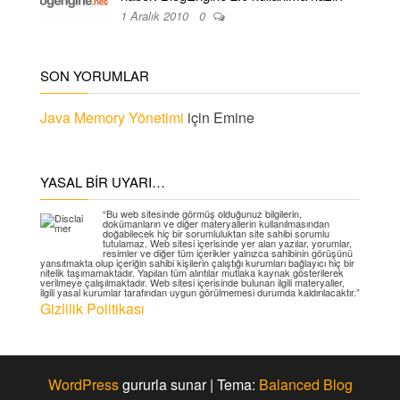
1 Aralık 2010
0
SON YORUMLAR
Java Memory Yönetimi
için
Emine
YASAL BIR UYARI…
“Bu web sitesinde görmüş olduğunuz bilgilerin,
dokümanların ve diğer materyallerin kullanılmasından
doğabilecek hiç bir sorumluluktan site sahibi sorumlu
tutulamaz. Web sitesi içerisinde yer alan yazılar, yorumlar,
resimler ve diğer tüm içerikler yalnızca sahibinin görüşünü
yansıtmakta olup içeriğin sahibi kişilerin çalıştığı kurumları bağlayıcı hiç bir
nitelik taşımamaktadır. Yapılan tüm alıntılar mutlaka kaynak gösterilerek
verilmeye çalışılmaktadır. Web sitesi içerisinde bulunan ilgili materyaller,
ilgili yasal kurumlar tarafından uygun görülmemesi durumda kaldırılacaktır.”
Gizlilik Politikası
WordPress
gururla sunar
|
Tema:
Balanced Blog