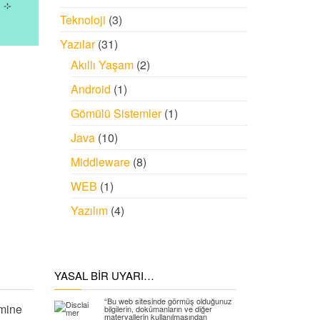
Teknoloji
(3)
Yazılar
(31)
Akıllı Yaşam
(2)
Android
(1)
Gömülü Sistemler
(1)
Java
(10)
Middleware
(8)
WEB
(1)
Yazılım
(4)
YASAL BIR UYARI…
“Bu web sitesinde görmüş olduğunuz
mine
bilgilerin, dokümanların ve diğer
materyallerin kullanılmasından