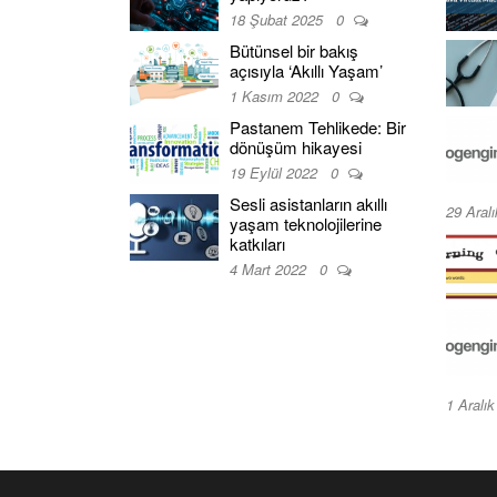
18 Şubat 2025
0
Bütünsel bir bakış
açısıyla ‘Akıllı Yaşam’
1 Kasım 2022
0
Pastanem Tehlikede: Bir
dönüşüm hikayesi
19 Eylül 2022
0
Sesli asistanların akıllı
29 Aral
yaşam teknolojilerine
katkıları
4 Mart 2022
0
1 Aralı