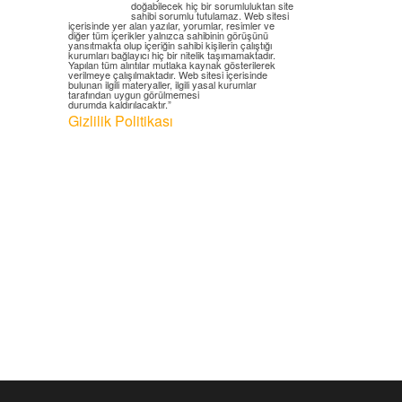
doğabilecek hiç bir sorumluluktan site
sahibi sorumlu tutulamaz. Web sitesi
içerisinde yer alan yazılar, yorumlar, resimler ve
diğer tüm içerikler yalnızca sahibinin görüşünü
yansıtmakta olup içeriğin sahibi kişilerin çalıştığı
kurumları bağlayıcı hiç bir nitelik taşımamaktadır.
Yapılan tüm alıntılar mutlaka kaynak gösterilerek
verilmeye çalışılmaktadır. Web sitesi içerisinde
bulunan ilgili materyaller, ilgili yasal kurumlar
tarafından uygun görülmemesi
durumda kaldırılacaktır.”
Gizlilik Politikası