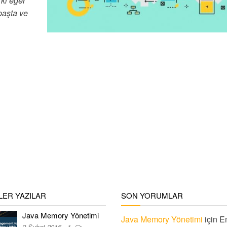
 ki eğer
başta ve
ER YAZILAR
SON YORUMLAR
Java Memory Yönetimi
Java Memory Yönetimi
için
E
2 Şubat 2016
1