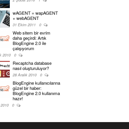
wAGENT = wapAGENT
+ webAGENT
31 Ekim 2011
0
Web sitem bir evrim
daha geçirdi: Artık
BlogEngine 2.0 ile
çalışıyorum
ık 2010
0
Recaptcha database
nasıl oluşturuluyor?
28 Aralık 2010
0
BlogEngine kullanıcılarına
güzel bir haber:
BlogEngine 2.0 kullanıma
hazır!
k 2010
0