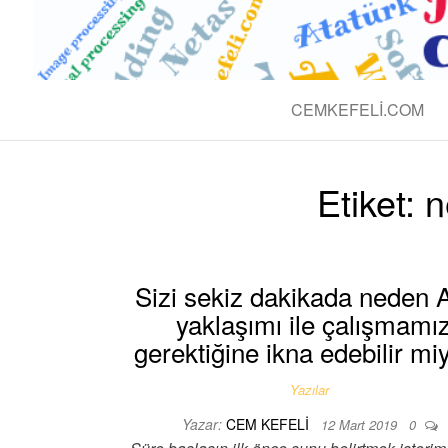
BLOG CEM 
Teknolojik
CEMKEFELI.COM
Etiket:
n
Sizi sekiz dakikada neden A
yaklaşımı ile çalışmamı
gerektiğine ikna edebilir m
Yazılar
Yazar:
CEM KEFELI
12 Mart 2019
0