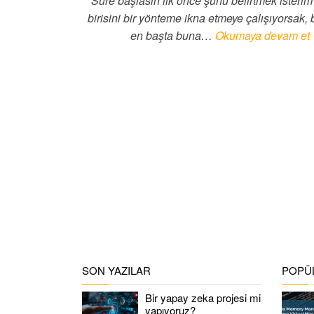
Süre başlasın ilk önce şunu belirtmek isterim
birisini bir yönteme ikna etmeye çalışıyorsak, 
en başta buna…
Okumaya devam et
SON YAZILAR
POPÜL
Bir yapay zeka projesi mi
yapıyoruz?