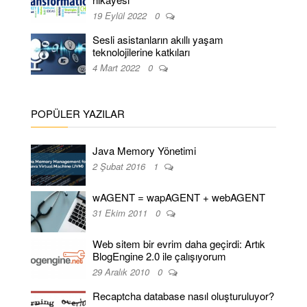
19 Eylül 2022
0
Sesli asistanların akıllı yaşam
teknolojilerine katkıları
4 Mart 2022
0
POPÜLER YAZILAR
Java Memory Yönetimi
2 Şubat 2016
1
wAGENT = wapAGENT + webAGENT
31 Ekim 2011
0
Web sitem bir evrim daha geçirdi: Artık
BlogEngine 2.0 ile çalışıyorum
29 Aralık 2010
0
Recaptcha database nasıl oluşturuluyor?