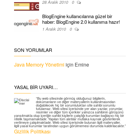
28 Aralık 2010
0
BlogEngine kullanıcılarına güzel bir
haber: BlogEngine 2.0 kullanıma hazır!
1 Aralık 2010
0
SON YORUMLAR
Java Memory Yönetimi
için
Emine
YASAL BIR UYARI…
“Bu web sitesinde görmüş olduğunuz bilgilerin,
dokümanların ve diğer materyallerin kullanılmasından
doğabilecek hiç bir sorumluluktan site sahibi sorumlu
tutulamaz. Web sitesi içerisinde yer alan yazılar, yorumlar,
resimler ve diğer tüm içerikler yalnızca sahibinin görüşünü
yansıtmakta olup içeriğin sahibi kişilerin çalıştığı kurumları bağlayıcı hiç bir
nitelik taşımamaktadır. Yapılan tüm alıntılar mutlaka kaynak gösterilerek
verilmeye çalışılmaktadır. Web sitesi içerisinde bulunan ilgili materyaller,
ilgili yasal kurumlar tarafından uygun görülmemesi durumda kaldırılacaktır.”
Gizlilik Politikası