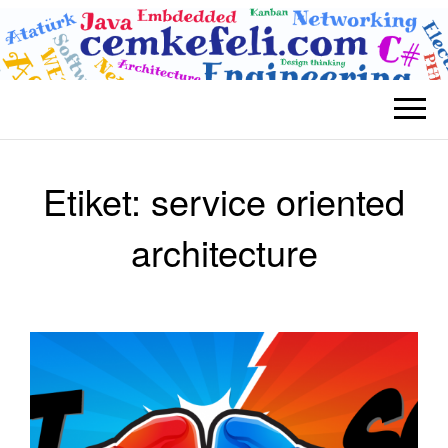
BLOG CEM
Teknolojik
KEFELI
Etiket:
service oriented
architecture