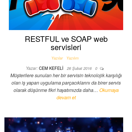
RESTFUL ve SOAP web
servisleri
Yazılar
Yazılım
Yazar:
CEM KEFELI
26 Şubat 2016
0
Müşterilere sunulan her bir servisin teknolojik karşılığı
olan iş yapan uygulama parçacıklarını da birer servis
olarak düşünme fikri hayatımızda daha…
Okumaya
devam et