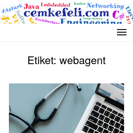
BLOG CEM
Teknolojik
KEFELI
Etiket:
webagent