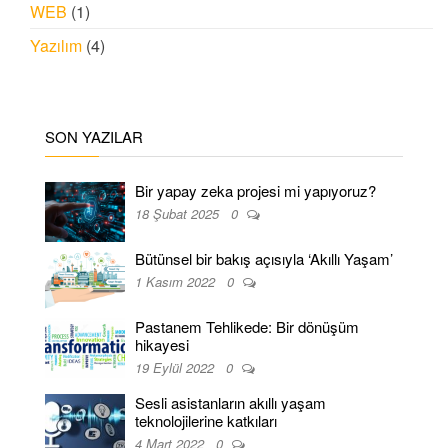
WEB
(1)
Yazılım
(4)
SON YAZILAR
Bir yapay zeka projesi mi yapıyoruz?
18 Şubat 2025
0
Bütünsel bir bakış açısıyla ‘Akıllı Yaşam’
1 Kasım 2022
0
Pastanem Tehlikede: Bir dönüşüm
hikayesi
19 Eylül 2022
0
Sesli asistanların akıllı yaşam
teknolojilerine katkıları
4 Mart 2022
0