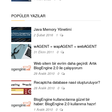
POPÜLER YAZILAR
Java Memory Yönetimi
2 Şubat 2016
1
wAGENT = wapAGENT + webAGENT
31 Ekim 2011
0
Web sitem bir evrim daha geçirdi: Artık
BlogEngine 2.0 ile çalışıyorum
29 Aralık 2010
0
Recaptcha database nasıl oluşturuluyor?
28 Aralık 2010
0
BlogEngine kullanıcılarına güzel bir
haber: BlogEngine 2.0 kullanıma hazır!
1 Aralık 2010
0