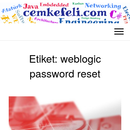
BLOG CEM
Teknolojik
KEFELI
Etiket:
weblogic
password reset